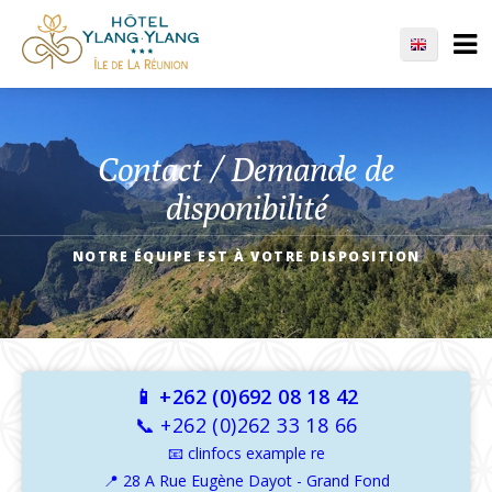
Contact / Demande de
disponibilité
NOTRE ÉQUIPE EST À VOTRE DISPOSITION
📱 +262 (0)692 08 18 42
📞 +262 (0)262 33 18 66
📧
clinfocs example re
📍 28 A Rue Eugène Dayot - Grand Fond