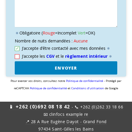
Obligatoire (
Rouge
=Incomplet
Vert
=OK)

Nombre de nuits demandées :
Aucune
J’accepte d’être contacté avec mes données

J’accepte les
CGV
et le
règlement intérieur

ENVOYER
Pour exercer vos droits, consultez notre
Politique de confidentialité
- Protégé par
reCAPTCHA
Politique de confidentialité
et
Conditions d’utilisation
de Google
📱 +262 (0)692 08 18 42
-
📞 +262 (0)262 33 18 66
📧
clinfocs example re
📍 28 A Rue Eugène Dayot - Grand Fond
97434 Saint-Gilles les Bains